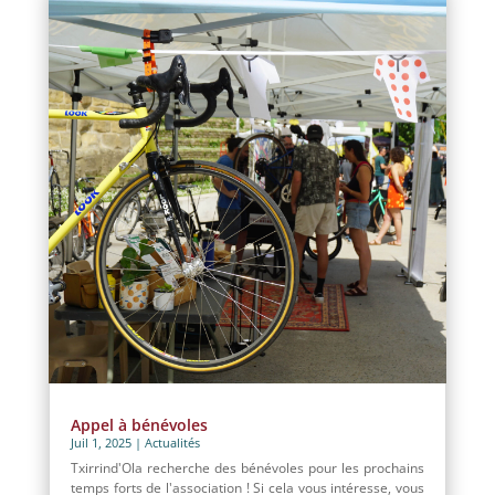
Appel à bénévoles
Juil 1, 2025
|
Actualités
Txirrind'Ola recherche des bénévoles pour les prochains
temps forts de l'association ! Si cela vous intéresse, vous