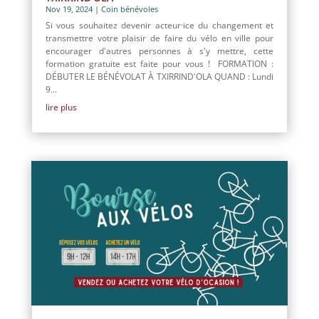
Nov 19, 2024
|
Coin bénévoles
Si vous souhaitez devenir acteur·ice du changement et
transmettre votre plaisir de faire du vélo en ville pour
encourager d'autres personnes à s'y mettre, cette
formation gratuite est faite pour vous ! FORMATION :
DÉBUTER LE BÉNÉVOLAT À TXIRRIND'OLA QUAND : Lundi
9...
lire plus