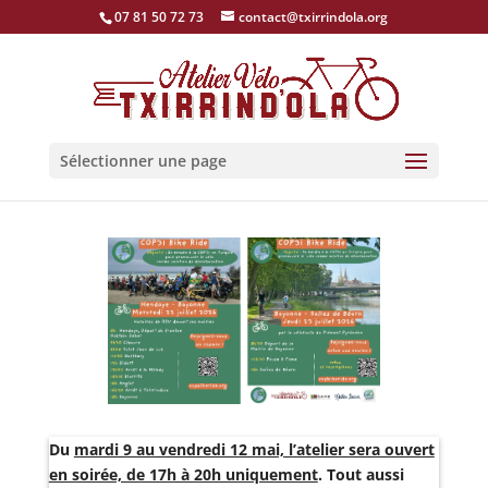
07 81 50 72 73
contact@txirrindola.org
Sélectionner une page
Du
mardi 9 au vendredi 12 mai, l’atelier sera ouvert
en soirée, de 17h à 20h uniquement
. Tout aussi