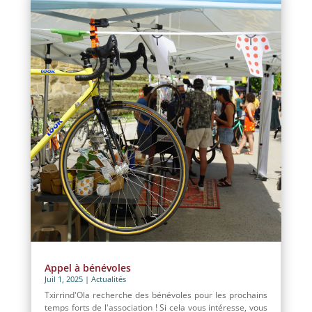
Appel à bénévoles
Juil 1, 2025
|
Actualités
Txirrind'Ola recherche des bénévoles pour les prochains
temps forts de l'association ! Si cela vous intéresse, vous