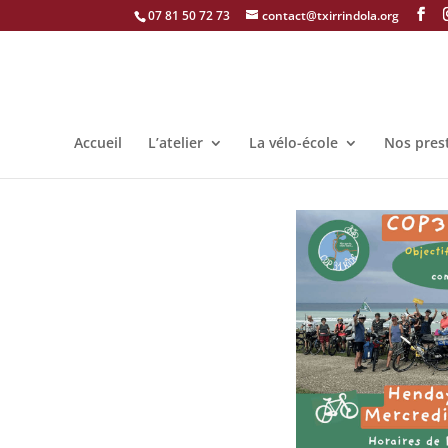
07 81 50 72 73
contact@txirrindola.org
Accueil
L’atelier
La vélo-école
Nos pres