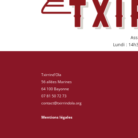
Ass
Lundi : 14h
Txirrind'Ola
56 allées Marines
64 100 Bayonne
07 81 50 72 73
contact@txirrindola.org
Mentions légales