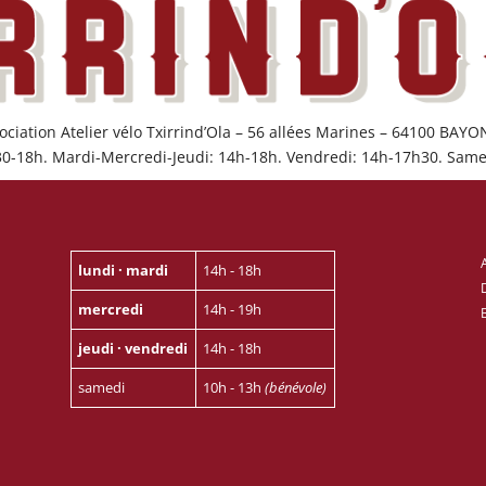
ociation Atelier vélo Txirrind’Ola – 56 allées Marines – 64100 BAY
30-18h. Mardi-Mercredi-Jeudi: 14h-18h. Vendredi: 14h-17h30. Same
lundi · mardi
14h - 18h
mercredi
14h - 19h
jeudi · vendredi
14h - 18h
samedi
10h - 13h
(bénévole)