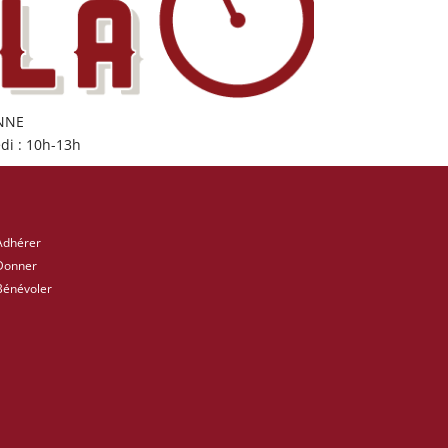
ONNE
di : 10h-13h
Adhérer
Donner
Bénévoler