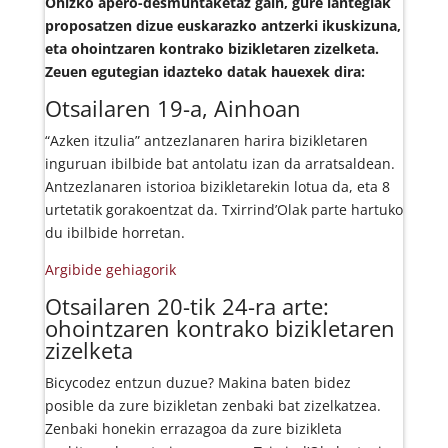
Ohizko apero-desmuntaketaz gain, gure lantegiak
proposatzen dizue euskarazko antzerki ikuskizuna,
eta ohointzaren kontrako bizikletaren zizelketa.
Zeuen egutegian idazteko datak hauexek dira:
Otsailaren 19-a, Ainhoan
“Azken itzulia” antzezlanaren harira bizikletaren
inguruan ibilbide bat antolatu izan da arratsaldean.
Antzezlanaren istorioa bizikletarekin lotua da, eta 8
urtetatik gorakoentzat da. Txirrind’Olak parte hartuko
du ibilbide horretan.
Argibide gehiagorik
Otsailaren 20-tik 24-ra arte:
ohointzaren kontrako bizikletaren
zizelketa
Bicycodez entzun duzue? Makina baten bidez
posible da zure bizikletan zenbaki bat zizelkatzea.
Zenbaki honekin errazagoa da zure bizikleta