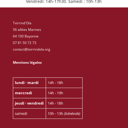
Vendredi: 14h-17h30. Samedi : 10h-13h
Txirrind'Ola
56 allées Marines
64 100 Bayonne
07 81 50 72 73
contact@txirrindola.org
Mentions légales
lundi · mardi
14h - 18h
mercredi
14h - 19h
jeudi · vendredi
14h - 18h
samedi
10h - 13h
(bénévole)