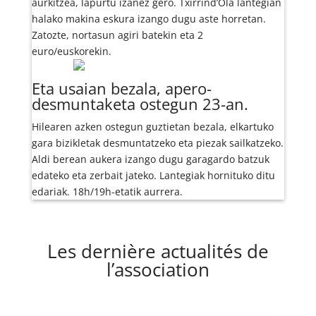
aurkitzea, lapurtu izanez gero. Txirrind’Ola lantegian
halako makina eskura izango dugu aste horretan.
Zatozte, nortasun agiri batekin eta 2
euro/euskorekin.
Eta usaian bezala, apero-
desmuntaketa ostegun 23-an.
Hilearen azken ostegun guztietan bezala, elkartuko
gara bizikletak desmuntatzeko eta piezak sailkatzeko.
Aldi berean aukera izango dugu garagardo batzuk
edateko eta zerbait jateko. Lantegiak hornituko ditu
edariak. 18h/19h-etatik aurrera.
Les dernière actualités de
l’association