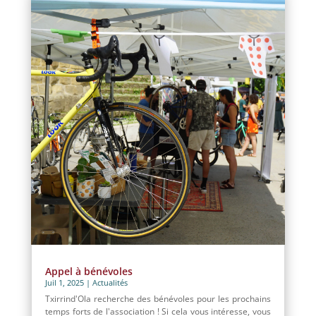
Appel à bénévoles
Juil 1, 2025
|
Actualités
Txirrind'Ola recherche des bénévoles pour les prochains
temps forts de l'association ! Si cela vous intéresse, vous