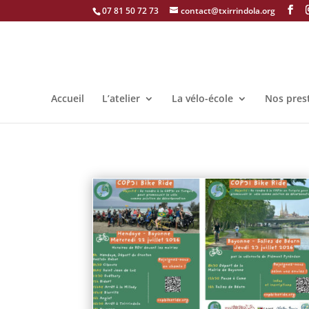
07 81 50 72 73
contact@txirrindola.org
Accueil
L’atelier
La vélo-école
Nos pres