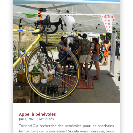
Appel à bénévoles
Juil 1, 2025
|
Actualités
Txirrind'Ola recherche des bénévoles pour les prochains
temps forts de l'association ! Si cela vous intéresse, vous