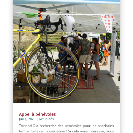
Appel à bénévoles
Juil 1, 2025
|
Actualités
Txirrind'Ola recherche des bénévoles pour les prochains
temps forts de l'association ! Si cela vous intéresse, vous