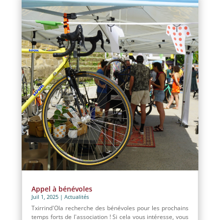
Appel à bénévoles
Juil 1, 2025
|
Actualités
Txirrind'Ola recherche des bénévoles pour les prochains
temps forts de l'association ! Si cela vous intéresse, vous