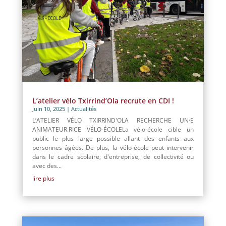
L’atelier vélo Txirrind’Ola recrute en CDI !
Juin 10, 2025
|
Actualités
L’ATELIER VÉLO TXIRRIND'OLA RECHERCHE UN·E
ANIMATEUR.RICE VÉLO-ÉCOLELa vélo-école cible un
public le plus large possible allant des enfants aux
personnes âgées. De plus, la vélo-école peut intervenir
dans le cadre scolaire, d'entreprise, de collectivité ou
avec des...
lire plus