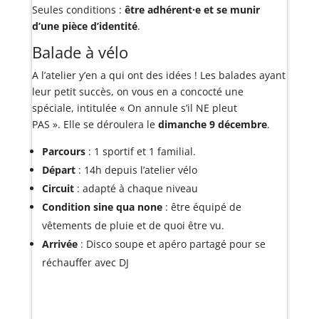
Seules conditions :
être adhérent·e et se munir
d’une pièce d’identité
.
Balade à vélo
A l’atelier y’en a qui ont des idées ! Les balades ayant
leur petit succès, on vous en a concocté une
spéciale, intitulée « On annule s’il NE pleut
PAS ». Elle se déroulera le
dimanche 9 décembre
.
Parcours
: 1 sportif et 1 familial.
Départ
: 14h depuis l’atelier vélo
Circuit
: adapté à chaque niveau
Condition sine qua none
: être équipé de
vêtements de pluie et de quoi être vu.
Arrivée
: Disco soupe et apéro partagé pour se
réchauffer avec DJ