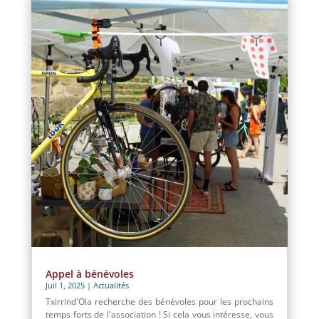
Appel à bénévoles
Juil 1, 2025
|
Actualités
Txirrind'Ola recherche des bénévoles pour les prochains
temps forts de l'association ! Si cela vous intéresse, vous