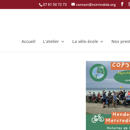
07 81 50 72 73
contact@txirrindola.org
Accueil
L’atelier
La vélo-école
Nos pres