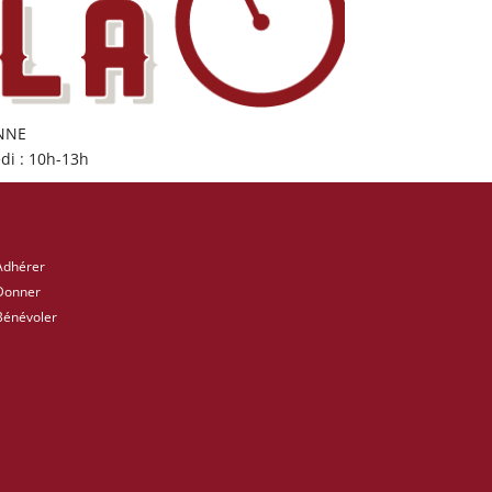
ONNE
di : 10h-13h
Adhérer
Donner
Bénévoler