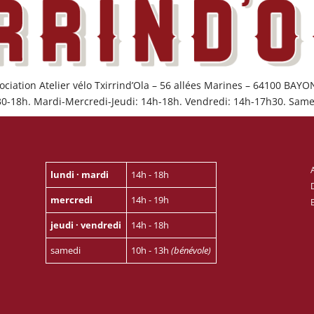
ociation Atelier vélo Txirrind’Ola – 56 allées Marines – 64100 BAY
30-18h. Mardi-Mercredi-Jeudi: 14h-18h. Vendredi: 14h-17h30. Same
lundi · mardi
14h - 18h
mercredi
14h - 19h
jeudi · vendredi
14h - 18h
samedi
10h - 13h
(bénévole)