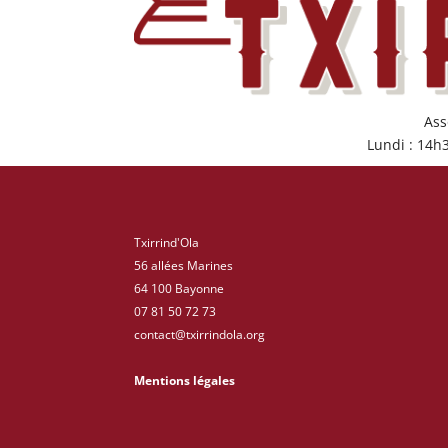
Ass
Lundi : 14h
Txirrind'Ola
56 allées Marines
64 100 Bayonne
07 81 50 72 73
contact@txirrindola.org
Mentions légales