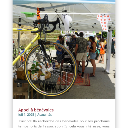
Appel à bénévoles
Juil 1, 2025
|
Actualités
Txirrind'Ola recherche des bénévoles pour les prochains
temps forts de l'association ! Si cela vous intéresse, vous