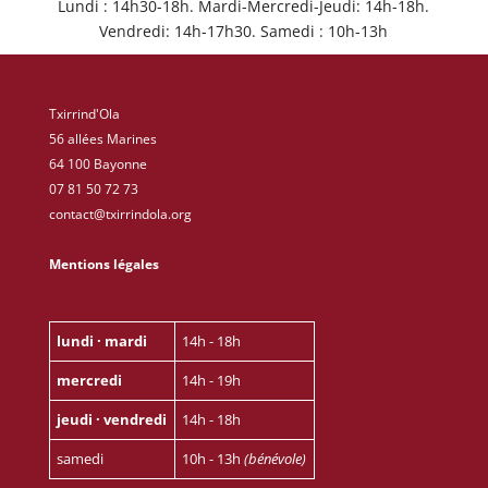
Lundi : 14h30-18h. Mardi-Mercredi-Jeudi: 14h-18h.
Vendredi: 14h-17h30. Samedi : 10h-13h
Txirrind'Ola
56 allées Marines
64 100 Bayonne
07 81 50 72 73
contact@txirrindola.org
Mentions légales
lundi · mardi
14h - 18h
mercredi
14h - 19h
jeudi · vendredi
14h - 18h
samedi
10h - 13h
(bénévole)