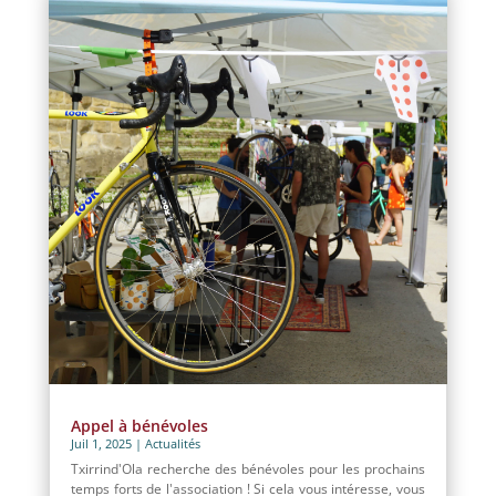
Appel à bénévoles
Juil 1, 2025
|
Actualités
Txirrind'Ola recherche des bénévoles pour les prochains
temps forts de l'association ! Si cela vous intéresse, vous