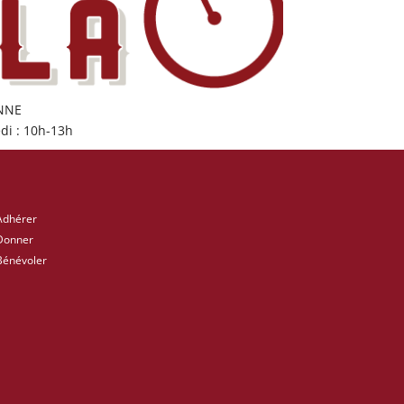
ONNE
di : 10h-13h
Adhérer
Donner
Bénévoler