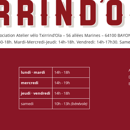
ociation Atelier vélo Txirrind’Ola – 56 allées Marines – 64100 BAY
30-18h. Mardi-Mercredi-Jeudi: 14h-18h. Vendredi: 14h-17h30. Same
lundi · mardi
14h - 18h
mercredi
14h - 19h
jeudi · vendredi
14h - 18h
samedi
10h - 13h
(bénévole)