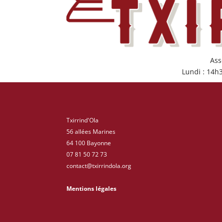
Ass
Lundi : 14h
Txirrind'Ola
56 allées Marines
64 100 Bayonne
07 81 50 72 73
contact@txirrindola.org
Mentions légales