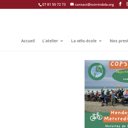
07 81 50 72 73
contact@txirrindola.org
Accueil
L’atelier
La vélo-école
Nos pres