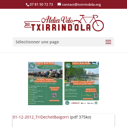
07 81 50 72 73
contact@txirrindola.org
Sélectionner une page
01-12-2012_TriDechetBaigorri
(pdf 375ko)