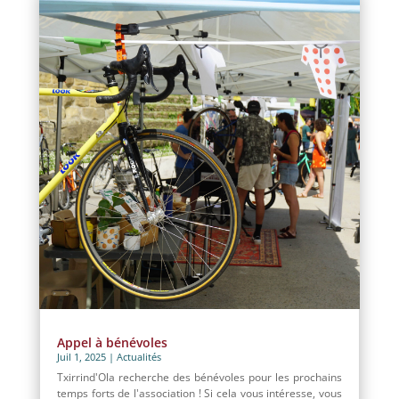
Appel à bénévoles
Juil 1, 2025
|
Actualités
Txirrind'Ola recherche des bénévoles pour les prochains
temps forts de l'association ! Si cela vous intéresse, vous