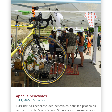
Appel à bénévoles
Juil 1, 2025
|
Actualités
Txirrind'Ola recherche des bénévoles pour les prochains
temps forts de l'association ! Si cela vous intéresse, vous