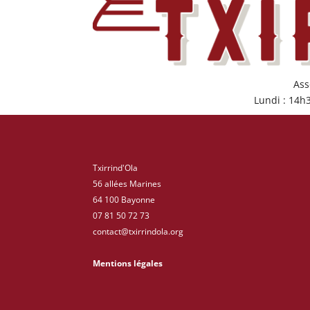
Ass
Lundi : 14h
Txirrind'Ola
56 allées Marines
64 100 Bayonne
07 81 50 72 73
contact@txirrindola.org
Mentions légales