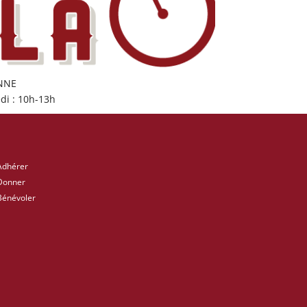
ONNE
di : 10h-13h
Adhérer
Donner
Bénévoler