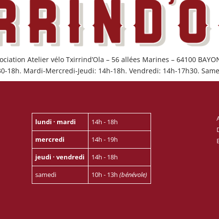
ociation Atelier vélo Txirrind’Ola – 56 allées Marines – 64100 BAY
30-18h. Mardi-Mercredi-Jeudi: 14h-18h. Vendredi: 14h-17h30. Same
lundi · mardi
14h - 18h
mercredi
14h - 19h
jeudi · vendredi
14h - 18h
samedi
10h - 13h
(bénévole)