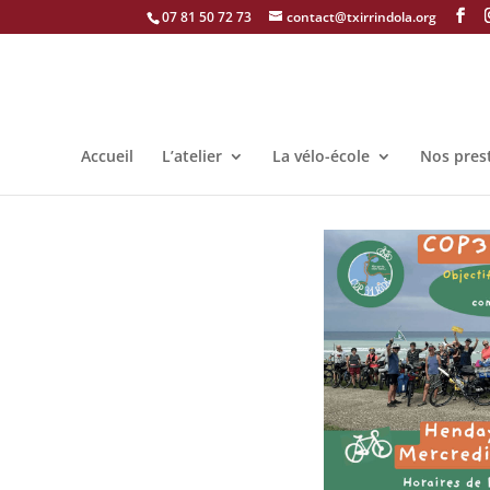
07 81 50 72 73
contact@txirrindola.org
Accueil
L’atelier
La vélo-école
Nos pres