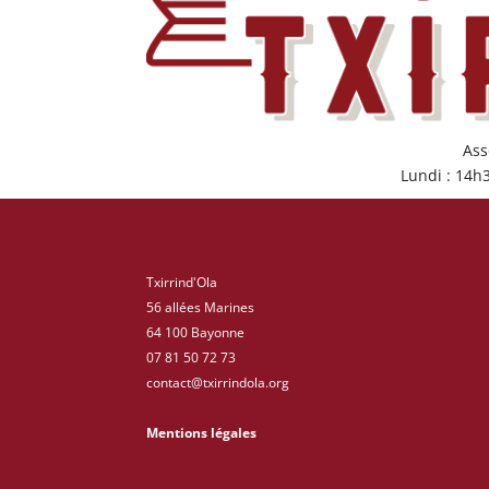
Ass
Lundi : 14h
Txirrind'Ola
56 allées Marines
64 100 Bayonne
07 81 50 72 73
contact@txirrindola.org
Mentions légales