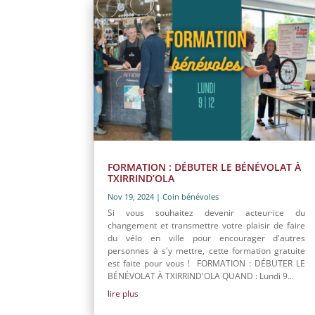
FORMATION : DÉBUTER LE BÉNÉVOLAT À
TXIRRIND’OLA
Nov 19, 2024
|
Coin bénévoles
Si vous souhaitez devenir acteur·ice du
changement et transmettre votre plaisir de faire
du vélo en ville pour encourager d'autres
personnes à s'y mettre, cette formation gratuite
est faite pour vous ! FORMATION : DÉBUTER LE
BÉNÉVOLAT À TXIRRIND'OLA QUAND : Lundi 9...
lire plus