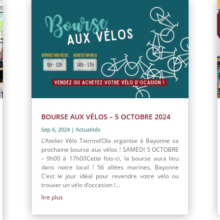
BOURSE AUX VÉLOS – 5 OCTOBRE 2024
Sep 6, 2024
|
Actualités
L’Atelier Vélo Txirrind’Ola organise à Bayonne sa
prochaine bourse aux vélos ! SAMEDI 5 OCTOBRE
– 9h00 à 17h00Cette fois-ci, la bourse aura lieu
dans notre local ! 56 allées marines, Bayonne
C’est le jour idéal pour revendre votre vélo ou
trouver un vélo d’occasion !...
lire plus