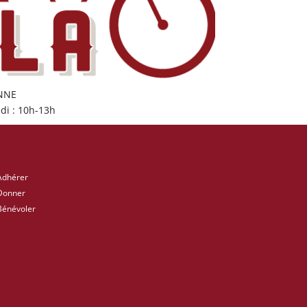
ONNE
di : 10h-13h
Adhérer
Donner
Bénévoler