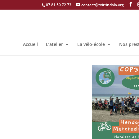
07 81 50 72 73
contact@txirrindola.org
Accueil
L’atelier
La vélo-école
Nos pres