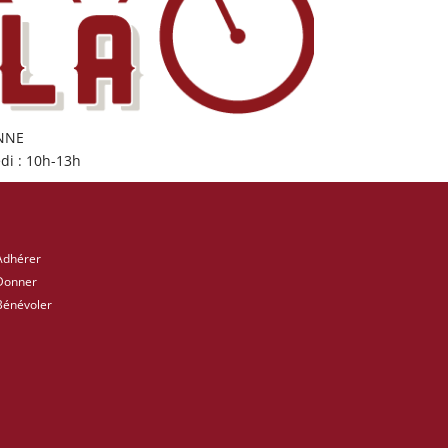
ONNE
di : 10h-13h
Adhérer
Donner
Bénévoler