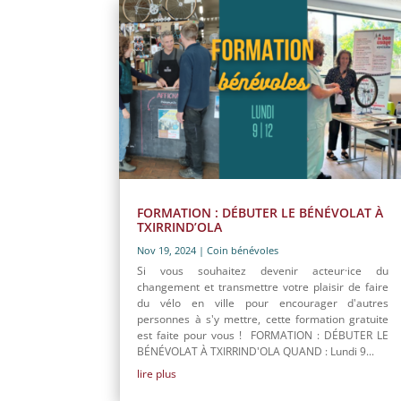
FORMATION : DÉBUTER LE BÉNÉVOLAT À
TXIRRIND’OLA
Nov 19, 2024
|
Coin bénévoles
Si vous souhaitez devenir acteur·ice du
changement et transmettre votre plaisir de faire
du vélo en ville pour encourager d'autres
personnes à s'y mettre, cette formation gratuite
est faite pour vous ! FORMATION : DÉBUTER LE
BÉNÉVOLAT À TXIRRIND'OLA QUAND : Lundi 9...
lire plus