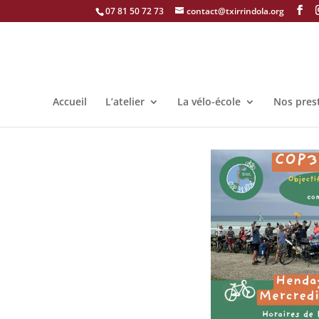
07 81 50 72 73
contact@txirrindola.org
Accueil
L’atelier
La vélo-école
Nos pres