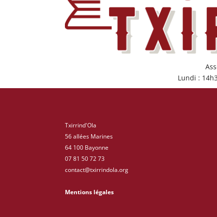
Ass
Lundi : 14h
Txirrind'Ola
56 allées Marines
64 100 Bayonne
07 81 50 72 73
contact@txirrindola.org
Mentions légales