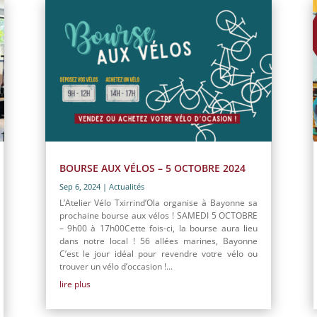
BOURSE AUX VÉLOS – 5 OCTOBRE 2024
Sep 6, 2024
|
Actualités
L’Atelier Vélo Txirrind’Ola organise à Bayonne sa
prochaine bourse aux vélos ! SAMEDI 5 OCTOBRE
– 9h00 à 17h00Cette fois-ci, la bourse aura lieu
dans notre local ! 56 allées marines, Bayonne
C’est le jour idéal pour revendre votre vélo ou
trouver un vélo d’occasion !...
lire plus