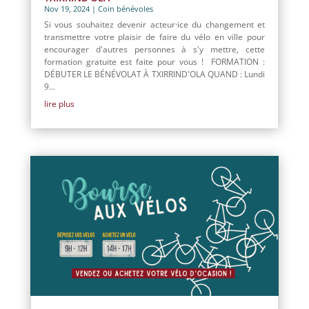
Nov 19, 2024
|
Coin bénévoles
Si vous souhaitez devenir acteur·ice du changement et
transmettre votre plaisir de faire du vélo en ville pour
encourager d'autres personnes à s'y mettre, cette
formation gratuite est faite pour vous ! FORMATION :
DÉBUTER LE BÉNÉVOLAT À TXIRRIND'OLA QUAND : Lundi
9...
lire plus