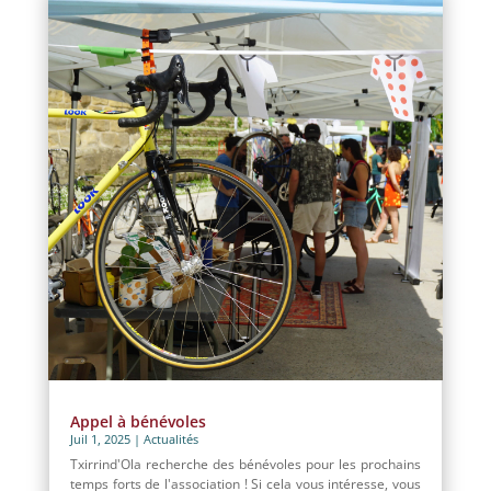
Appel à bénévoles
Juil 1, 2025
|
Actualités
Txirrind'Ola recherche des bénévoles pour les prochains
temps forts de l'association ! Si cela vous intéresse, vous