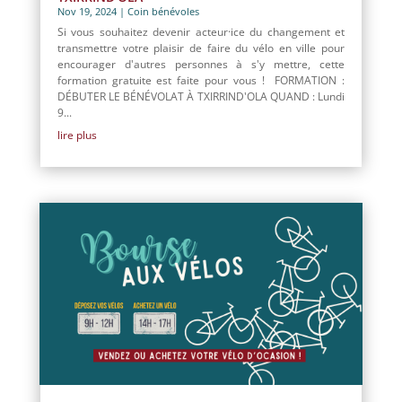
Nov 19, 2024
|
Coin bénévoles
Si vous souhaitez devenir acteur·ice du changement et
transmettre votre plaisir de faire du vélo en ville pour
encourager d'autres personnes à s'y mettre, cette
formation gratuite est faite pour vous ! FORMATION :
DÉBUTER LE BÉNÉVOLAT À TXIRRIND'OLA QUAND : Lundi
9...
lire plus