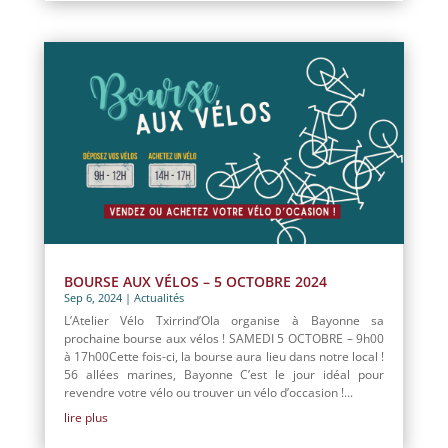
BOURSE AUX VÉLOS – 5 OCTOBRE 2024
Sep 6, 2024
|
Actualités
L’Atelier Vélo Txirrind’Ola organise à Bayonne sa
prochaine bourse aux vélos ! SAMEDI 5 OCTOBRE – 9h00
à 17h00Cette fois-ci, la bourse aura lieu dans notre local !
56 allées marines, Bayonne C’est le jour idéal pour
revendre votre vélo ou trouver un vélo d’occasion !...
lire plus