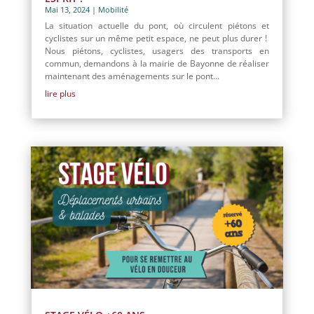
Mai 13, 2024
|
Mobilité
La situation actuelle du pont, où circulent piétons et
cyclistes sur un même petit espace, ne peut plus durer !
Nous piétons, cyclistes, usagers des transports en
commun, demandons à la mairie de Bayonne de réaliser
maintenant des aménagements sur le pont...
lire plus