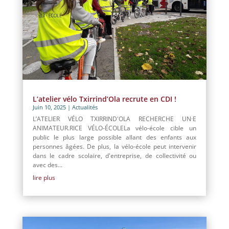
L’atelier vélo Txirrind’Ola recrute en CDI !
Juin 10, 2025
|
Actualités
L’ATELIER VÉLO TXIRRIND'OLA RECHERCHE UN·E
ANIMATEUR.RICE VÉLO-ÉCOLELa vélo-école cible un
public le plus large possible allant des enfants aux
personnes âgées. De plus, la vélo-école peut intervenir
dans le cadre scolaire, d'entreprise, de collectivité ou
avec des...
lire plus