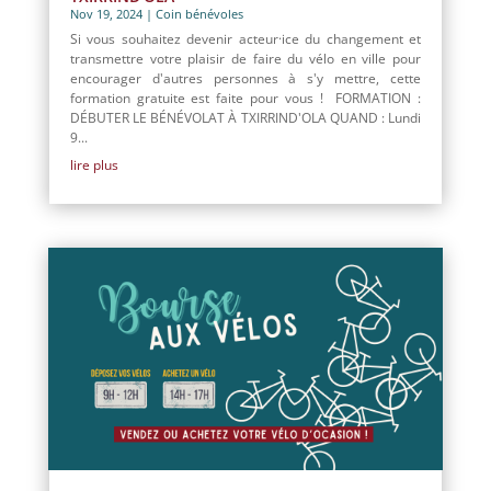
Nov 19, 2024
|
Coin bénévoles
Si vous souhaitez devenir acteur·ice du changement et
transmettre votre plaisir de faire du vélo en ville pour
encourager d'autres personnes à s'y mettre, cette
formation gratuite est faite pour vous ! FORMATION :
DÉBUTER LE BÉNÉVOLAT À TXIRRIND'OLA QUAND : Lundi
9...
lire plus