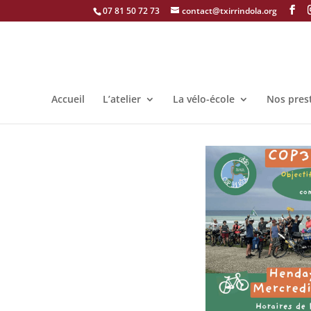
07 81 50 72 73
contact@txirrindola.org
Accueil
L’atelier
La vélo-école
Nos pres