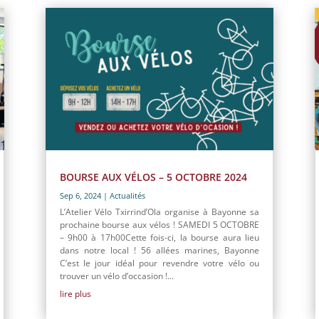
BOURSE AUX VÉLOS – 5 OCTOBRE 2024
Sep 6, 2024
|
Actualités
L’Atelier Vélo Txirrind’Ola organise à Bayonne sa
prochaine bourse aux vélos ! SAMEDI 5 OCTOBRE
– 9h00 à 17h00Cette fois-ci, la bourse aura lieu
dans notre local ! 56 allées marines, Bayonne
C’est le jour idéal pour revendre votre vélo ou
trouver un vélo d’occasion !...
lire plus