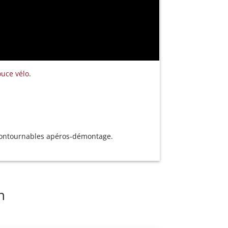
ouce vélo
.
contournables apéros-démontage.
n