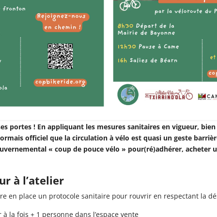
ses portes ! En appliquant les mesures sanitaires en vigueur, bie
sormais officiel que la circulation à vélo est quasi un geste barri
 gouvernemental « coup de pouce vélo » pour(ré)adhérer, acheter 
r à l’atelier
e en place un protocole sanitaire pour rouvrir en respectant la dé
r à la fois + 1 personne dans l’espace vente