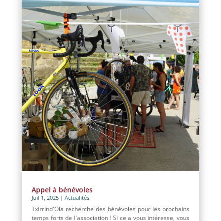
Appel à bénévoles
Juil 1, 2025
|
Actualités
Txirrind'Ola recherche des bénévoles pour les prochains
temps forts de l'association ! Si cela vous intéresse, vous