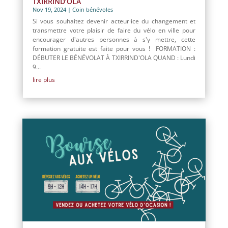
TXIRRIND’OLA
Nov 19, 2024
|
Coin bénévoles
Si vous souhaitez devenir acteur·ice du changement et
transmettre votre plaisir de faire du vélo en ville pour
encourager d'autres personnes à s'y mettre, cette
formation gratuite est faite pour vous ! FORMATION :
DÉBUTER LE BÉNÉVOLAT À TXIRRIND'OLA QUAND : Lundi
9...
lire plus