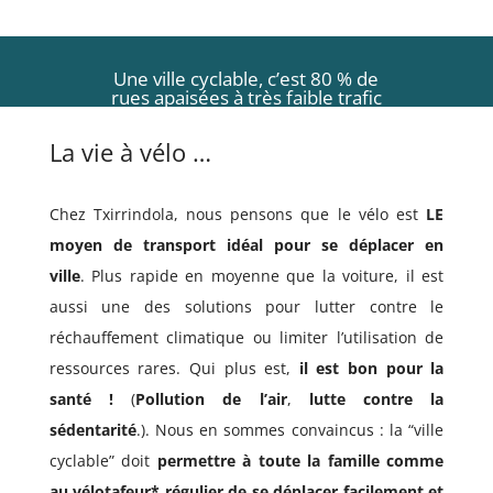
Une ville cyclable, c’est 80 % de
rues apaisées à très faible trafic
motorisé et 20% de pistes
cyclables.
La vie à vélo …
Chez Txirrindola, nous pensons que le vélo est
LE
moyen de transport idéal pour se déplacer en
ville
.
Plus rapide en moyenne que la voiture, il est
aussi une des solutions pour lutter contre le
réchauffement climatique ou limiter l’utilisation de
ressources rares. Qui plus est,
il est bon pour la
santé !
(
Pollution de l’air
,
lutte contre la
sédentarité
.).
Nous en sommes convaincus : la “ville
cyclable” doit
permettre à toute la famille comme
au vélotafeur* régulier de se déplacer facilement et