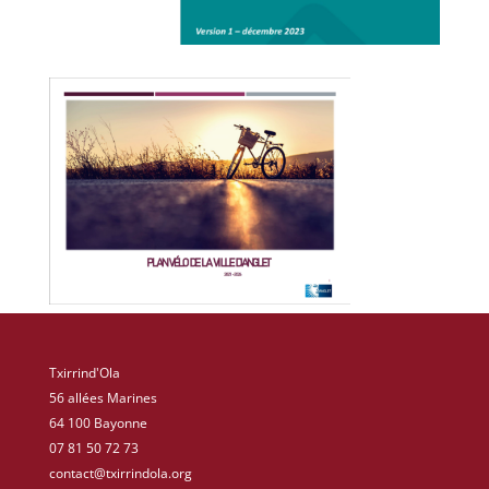
Txirrind'Ola
56 allées Marines
64 100 Bayonne
07 81 50 72 73
contact@txirrindola.org