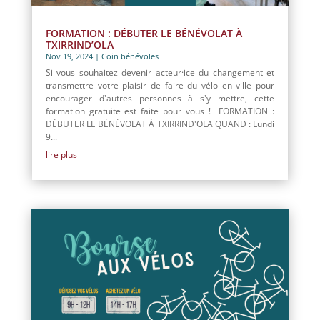
FORMATION : DÉBUTER LE BÉNÉVOLAT À
TXIRRIND’OLA
Nov 19, 2024
|
Coin bénévoles
Si vous souhaitez devenir acteur·ice du changement et
transmettre votre plaisir de faire du vélo en ville pour
encourager d'autres personnes à s'y mettre, cette
formation gratuite est faite pour vous ! FORMATION :
DÉBUTER LE BÉNÉVOLAT À TXIRRIND'OLA QUAND : Lundi
9...
lire plus