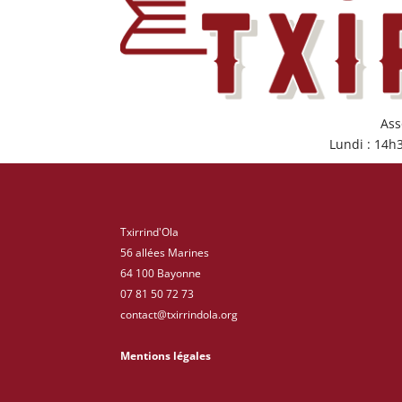
Ass
Lundi : 14h
Txirrind'Ola
56 allées Marines
64 100 Bayonne
07 81 50 72 73
contact@txirrindola.org
Mentions légales