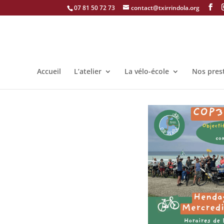
07 81 50 72 73
contact@txirrindola.org
Accueil
L’atelier
La vélo-école
Nos pres