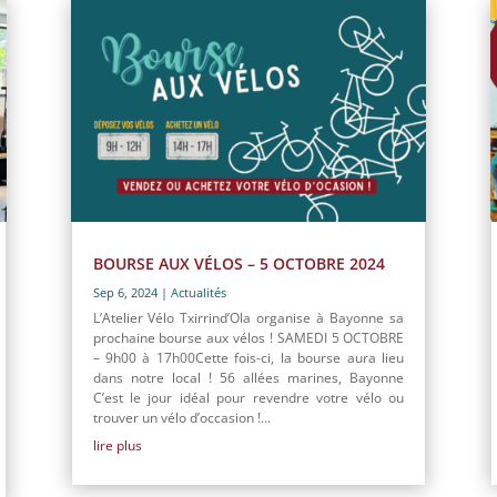
BOURSE AUX VÉLOS – 5 OCTOBRE 2024
Sep 6, 2024
|
Actualités
L’Atelier Vélo Txirrind’Ola organise à Bayonne sa
prochaine bourse aux vélos ! SAMEDI 5 OCTOBRE
– 9h00 à 17h00Cette fois-ci, la bourse aura lieu
dans notre local ! 56 allées marines, Bayonne
C’est le jour idéal pour revendre votre vélo ou
trouver un vélo d’occasion !...
lire plus