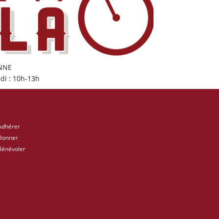
ONNE
di : 10h-13h
Adhérer
Donner
Bénévoler