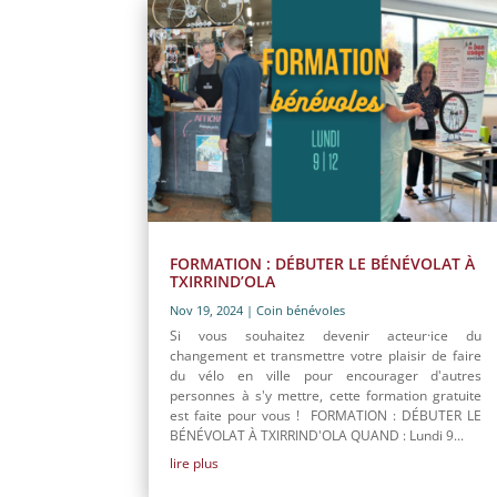
FORMATION : DÉBUTER LE BÉNÉVOLAT À
TXIRRIND’OLA
Nov 19, 2024
|
Coin bénévoles
Si vous souhaitez devenir acteur·ice du
changement et transmettre votre plaisir de faire
du vélo en ville pour encourager d'autres
personnes à s'y mettre, cette formation gratuite
est faite pour vous ! FORMATION : DÉBUTER LE
BÉNÉVOLAT À TXIRRIND'OLA QUAND : Lundi 9...
lire plus