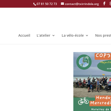
07 81 50 72 73
contact@txirrindola.org
Accueil
L’atelier
La vélo-école
Nos pres