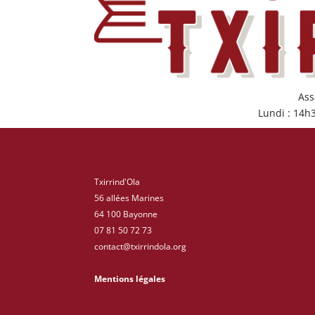
Ass
Lundi : 14h
Txirrind'Ola
56 allées Marines
64 100 Bayonne
07 81 50 72 73
contact@txirrindola.org
Mentions légales