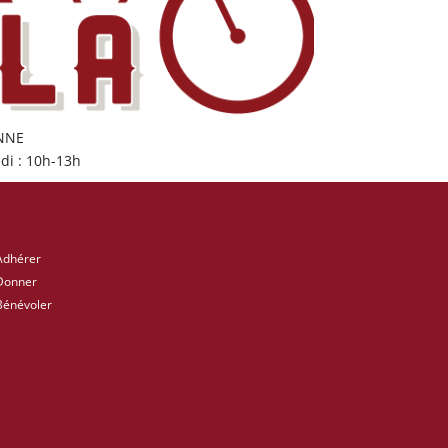
ONNE
di : 10h-13h
Adhérer
Donner
Bénévoler