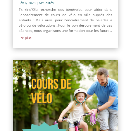
Fév 6, 2023
|
Actualités
Txirrind'Ola recherche des bénévoles pour aider dans
l'encadrement de cours de vélo en ville auprès des
enfants ! Mais aussi pour l'encadrement de balades à
vélo ou de vélorutions...Pour le bon déroulement de ces
séances, nous organisons une formation pour les futurs...
lire plus