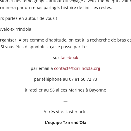
sion et des témoignages autour du voyage à vélo, thème qui avait
rminera par un repas partagé, histoire de finir les restes.
ors parlez-en autour de vous !
organiser. Alors comme d’habitude, on est à la recherche de bras et
i vous êtes disponibles, ça se passe par là :
sur
facebook
par email à
contact@txirrindola.org
par téléphone au 07 81 50 72 73
à l’atelier au 56 allées Marines à Bayonne
—
A très vite. Laster arte.
L’équipe Txirrind’Ola