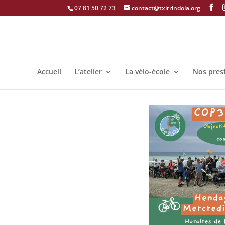
07 81 50 72 73
contact@txirrindola.org
Accueil
L’atelier
La vélo-école
Nos pres