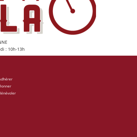
ONNE
di : 10h-13h
Adhérer
Donner
Bénévoler