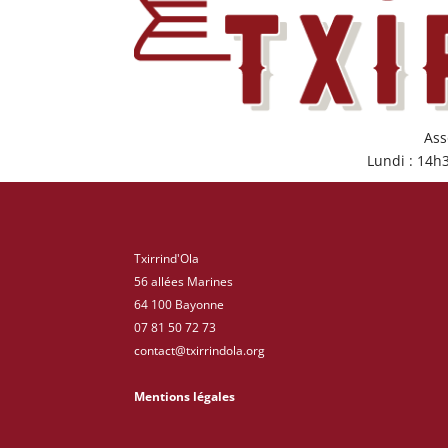
Ass
Lundi : 14h
Txirrind'Ola
56 allées Marines
64 100 Bayonne
07 81 50 72 73
contact@txirrindola.org
Mentions légales